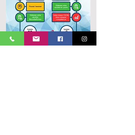
L'AFOB assure également les cours
de préparation aux examens.
Nous écrire pour connaitre les
heures et les tarifs :
info@afm.mn
Téléphone