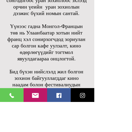
сонгодогоос уран зохиолоос эхлээд
орчин үеийн уран зохиолын
дээжис бүхий номын сантай.
Үүнээс гадна Монгол-Францын
төв нь Улаанбаатар хотын нийт
франц хэл сонирхогчдод зориулан
сар болгон кафе уулзалт, кино
өдөрлөгүүдийг тогтмол
явуулдагаараа онцлогтой.
Бид бүхэн нийслэлд жил болгон
зохион байгууллагддаг кино
наадам болон фестивалиудын
зохион байгуулагч болон түншээр
ажилласаар ирсэн бөгөөд
залуучуудад зориулсан олон
төрлийн соёлын үйл
ажиллагаануудыг явуулдаг.