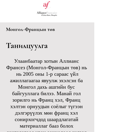
Монгол-Францын төв
Танилцуулга
Улаанбаатар хотын Аллианс
Франсез (Монгол-Францын төв) нь
нь 2005 оны 1-р сараас үйл
ажиллагаагаа явуулж эхэлсэн ба
Монгол дахь ашгийн бус
байгууллага билээ. Манай гол
зорилго нь Франц хэл, Франц
хэлтэн орнуудын соёлыг түгээн
дэлгэрүүлэх мөн франц хэл
сонирхогчдод шаардлагатай
материаллаг бааз болох