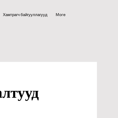
Хамтрагч байгууллагууд
More
лтууд