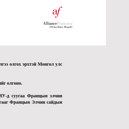
лгээ олгох эрхтэй Монгол улс
.
йг олгоно.
 МУ-д суугаа Францын элчин
лагааг Францын Элчин сайдын