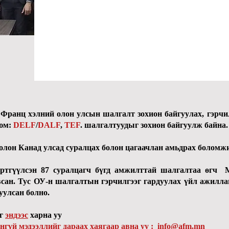
 Франц хэлний олон улсын шалгалт зохион байгуулах, гэрчи
 юм:
DELF
/
DALF
,
TEF
. шалгалтуудыг зохион байгуулж байна
олон Канад улсад суралцах болон цагаачлан амьдрах боломжи
үртгүүлсэн 87 суралцагч бүгд амжилттай шалгалтаа өгч
авсан. Тус ОУ-н шалгалтын гэрчилгээг гардуулах үйл ажил
гуулсан
болно.
йг
эндээс
харна уу
нгүй мэдээллийг дараах хаягаар авна уу :
info@afm.mn