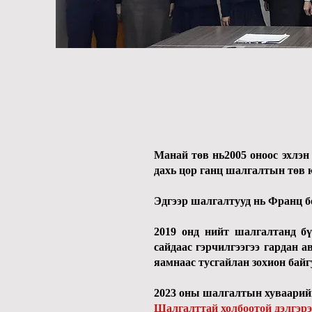
Манай төв нь2005 оноос эхлэн
дахь цор ганц шалгалтын төв
Эдгээр шалгалтууд нь Франц б
2019 онд нийт шалгалтанд б
сайдаас гэрчилгээгээ гардан 
яамнаас тусгайлан зохион бай
2023 оны шалгалтын хуваари
Шалгалттай холбоотой дэлгэрэ