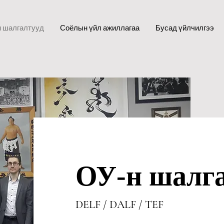
 шалгалтууд
Соёлын үйл ажиллагаа
Бусад үйлчилгээ
ОУ-н шалга
DELF /
DALF /
TEF