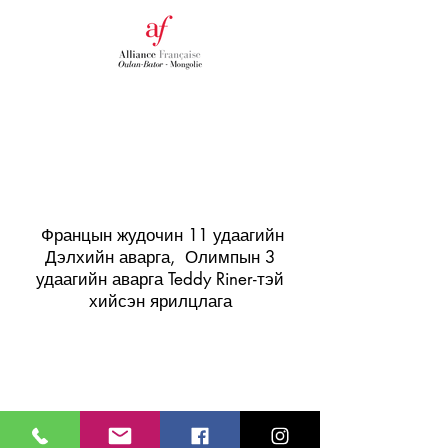
Францын жудочин 11 удаагийн
Дэлхийн аварга, Олимпын 3
удаагийн аварга Teddy Riner-тэй
хийсэн ярилцлага