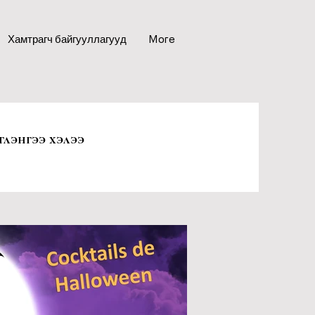
Хамтрагч байгууллагууд
More
глэнгээ хэлээ