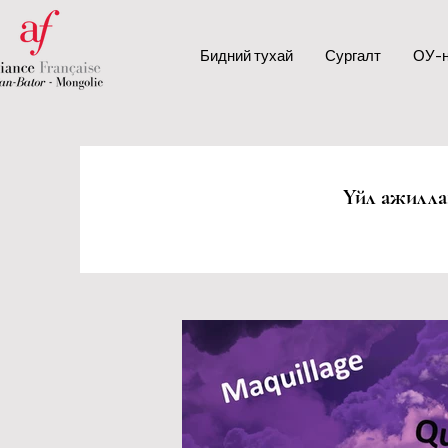
Бидний тухай
Сургалт
ОУ-н
Үйл ажилла