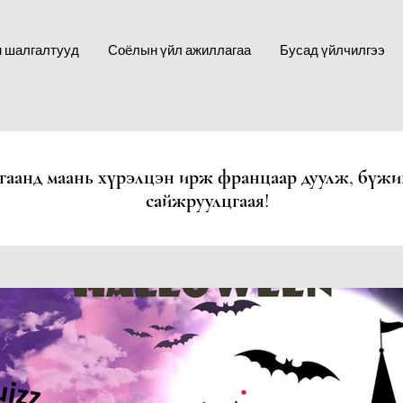
 шалгалтууд
Соёлын үйл ажиллагаа
Бусад үйлчилгээ
гаанд маань хүрэлцэн ирж францаар дуулж, бүжи
сайжруулцгаая!