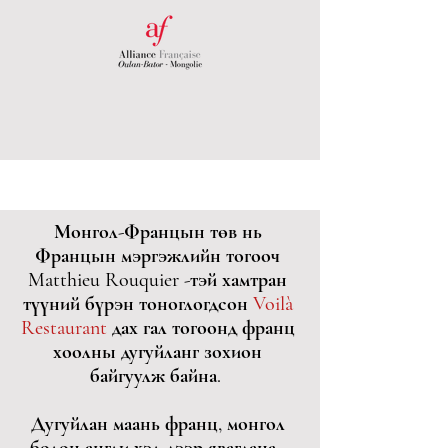
Монгол-Францын төв нь
Францын мэргэжлийн тогооч
Matthieu Rouquier -тэй хамтран
түүний бүрэн тоноглогдсон
Voilà
Restauran
t
дах гал тогоонд франц
хоолны дугуйланг зохион
байгуулж байна.
Дугуйлан маань франц, монгол