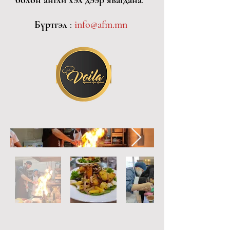
болон англи хэл дээр явагдана.
Бүртгэл :
info@afm.mn