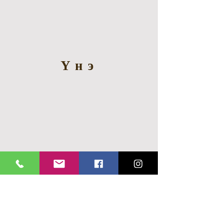
Үнэ
100 000
төгрөг
Нийт 3-н цаг