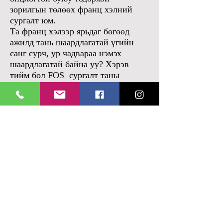
зорилгын төлөөх франц хэлний
сургалт юм.
Та франц хэлээр ярьдаг бөгөөд
ажилд тань шаардлагатай үгийн
санг сурч, ур чадвараа нэмэх
шаардлагатай байна уу? Хэрэв
тийм бол FOS сургалт таны
шаардлагад яг тохирох болно.
Бид одоогоор хөтөч орчуулагчдад
зориулсан FOS Аялал жуулчлал
сургалтыг B1 болон түүнээс дээш
түвшинд явуулж байна.
Энэхүү хөтөлбөр нь нийт 40 цаг
явагдах ба байгалийн нөөцийн
болон хөшөө дурсгалыг
танилцуулах зэрэг
үйлчлүүлэгчидтэйгээ илүү
харилцан ойлголцоход туслах
болно.