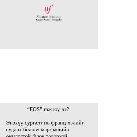
“FOS” гэж юу вэ?
Энэхүү сургалт нь франц хэлийг
судлах боловч мэргэжлийн
онцлогтой буюу тодорхой