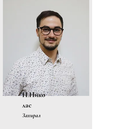
П.Нико
лас
Захирал