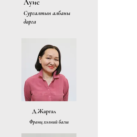
Луис
Сургалтын албаны
дарга
Д.Жаргал
Франц хэлний багш