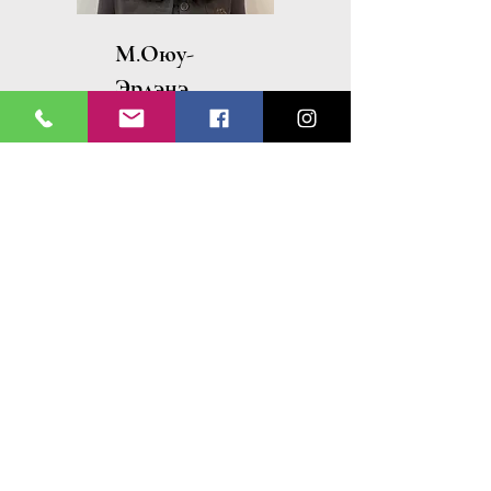
М.Оюу-
Эрдэнэ
Хүлээн авах, сургалтын
албаны нарийн бичиг
П.Арнау