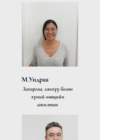
М.Ундраа
Захиргаа, санхүү болон
хүний нөөцийн
ажилтан