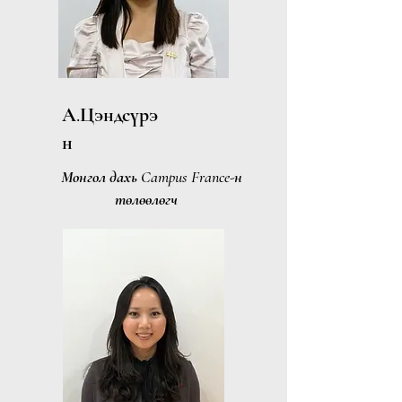
А.Цэндсүрэ
н
Монгол дахь Campus France-н
төлөөлөгч