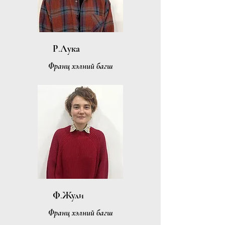
Р.Лука
Франц хэлний багш
Ф.Жули
Франц хэлний багш