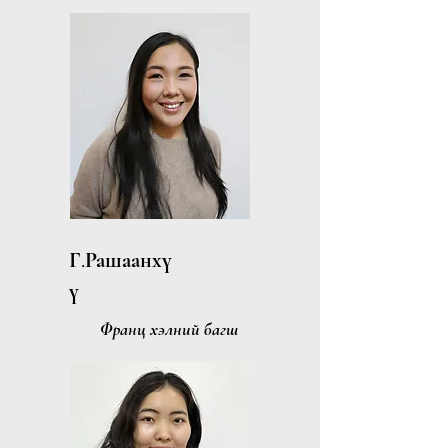
Г.Рашаанхү
ү
Франц хэлний багш