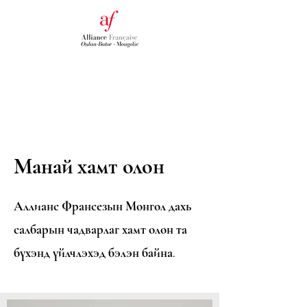
Манай хамт олон
Аллианс Франсезын Монгол дахь
салбарын чадварлаг хамт олон та
бүхэнд үйлчлэхэд бэлэн байна.