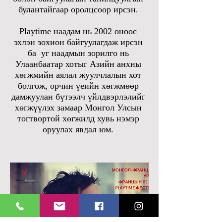
булантайгаар оролцсоор ирсэн.
Playtime наадам нь 2002 оноос
эхлэн зохион байгуулагдаж ирсэн
ба уг наадмын зорилго нь
Улаанбаатар хотыг Азийн анхны
хөгжмийн аялал жуулчлалын хот
болгож, орчин үеийн хөгжмөөр
дамжуулан бүтээлч үйлдвэрлэлийг
хөгжүүлэх замаар Монгол Улсын
тогтвортой хөгжилд хувь нэмэр
оруулах явдал юм.