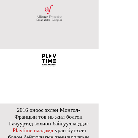
2016 оноос эхлэн Монгол-
Францын төв нь жил болгон
Гачууртад зохион байгууллагддаг
Playtime наадамд
уран бүтээлч
болон байгуулагын танилцуулгын