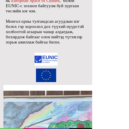
нь
European Space of Culture
, болон
EUNIC-с зохион байгуулж буй зургаан
төслийн нэг юм.
Монгол орны тулгамдсан асуудлын нэг
болох гэр хороолол дох түүхий нүүрстэй
холбоотой агаарын чанар алдагдаж,
бохирдож байгааг олон нийтэд түгээхээр
зорьж ажиллаж байгаа билээ.