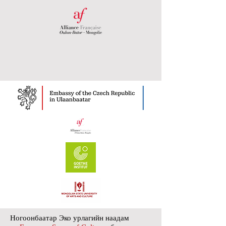
Ногоонбаатар Эко урлагийн наадам